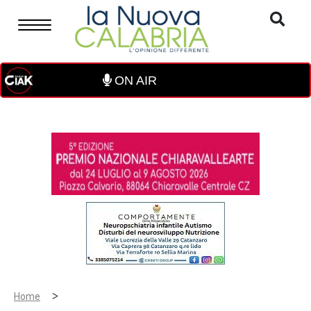
ON AIR
>
Home