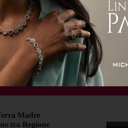
ità
Attualità
Economia
Sport
Servizi
 Terra Madre
one tra Regione