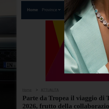
(current)
Home
Province
Cronaca
Politica
San
>
Home
ATTUALITA
Parte da Tropea il viaggio di
2026, frutto della collaborazi