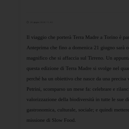
20 giugno 2026 11:42
Il viaggio che porterà Terra Madre a Torino è parti
Anteprima che fino a domenica 21 giugno sarà os
magnifico che si affaccia sul Tirreno. Un appun
questa edizione di Terra Madre si svolge nel qua
perché ha un obiettivo che nasce da una precisa 
Petrini, scomparso un mese fa: celebrare e rilanci
valorizzazione della biodiversità in tutte le sue d
gastronomica, culturale, sociale; e quindi mettere
missione di Slow Food.