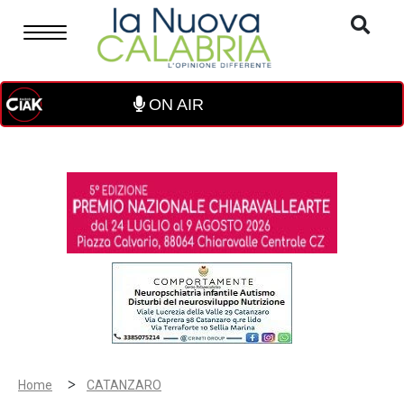
ON AIR
>
Home
CATANZARO