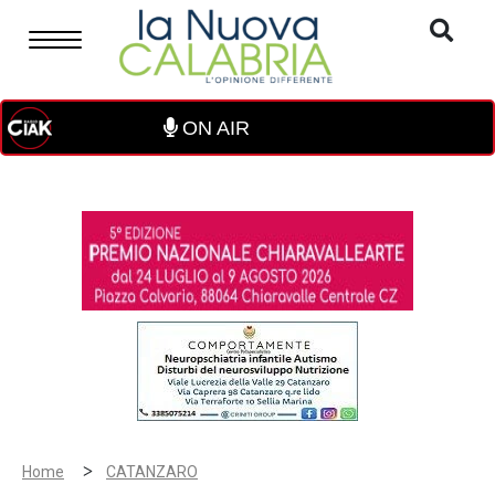
ON AIR
>
Home
CATANZARO