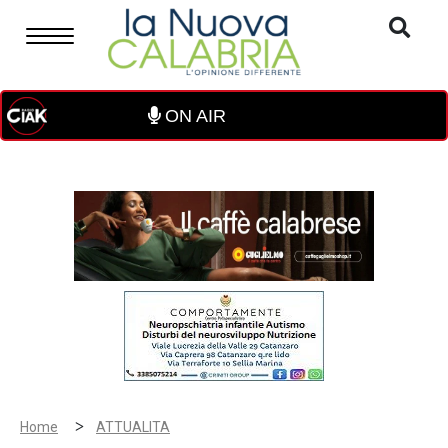
ON AIR
>
Home
ATTUALITA