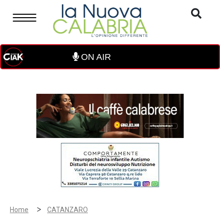
ON AIR
>
Home
CATANZARO