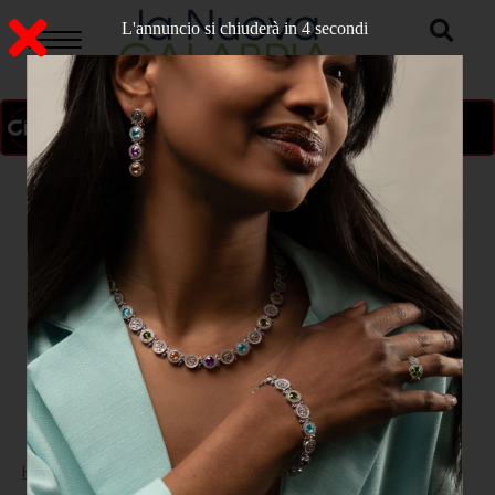
L'annuncio si chiuderà in 3 secondi
ON AIR
>
Home
ATTUALITA