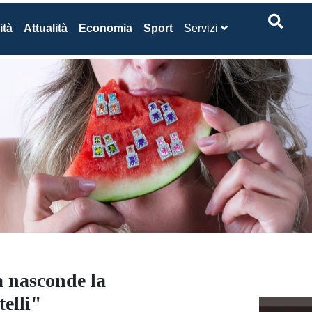
ità
Attualità
Economia
Sport
Servizi
a nasconde la
telli"