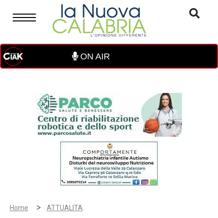
ON AIR
>
Home
ATTUALITA