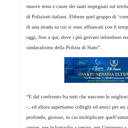
muove testa e cuore dei tanti impegnati sul territo
di Poliziotti italiani. Ebbene quel gruppo di ‘comb
di una strada su cui si sono affiancati con il tempo
oggi, fino a qui, dove i più giovani infondono n
sindacalismo della Polizia di Stato”.
“E dal confronto fra tutti che nascono le miglio
–, ed allora aspettiamo colleghi ed amici per un
profondo, gioioso, in cui moltiplicare quell’entu
venire, per le battaglie a venire, per l’impegno a