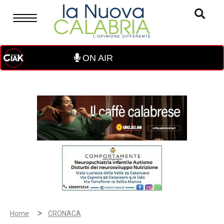
ON AIR
>
Home
CRONACA