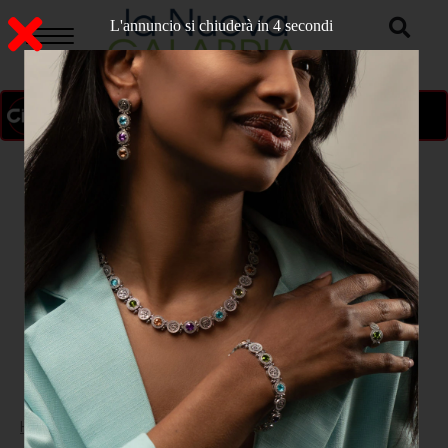
L'annuncio si chiuderà in 3 secondi
ON AIR
>
Home
ATTUALITA