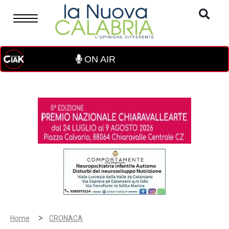
ON AIR
>
Home
CRONACA