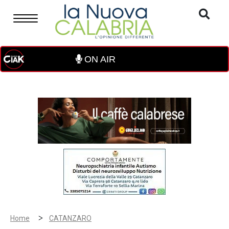
ON AIR
>
Home
CATANZARO