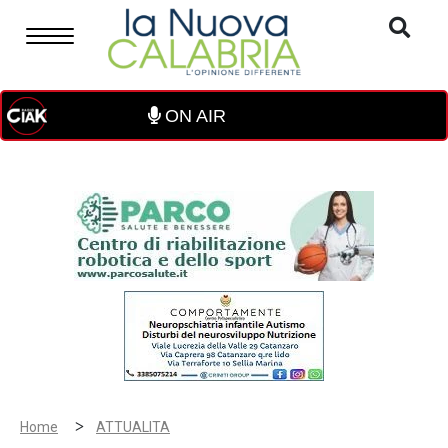
ON AIR
>
Home
ATTUALITA