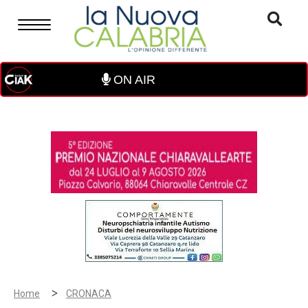
ON AIR
>
Home
CRONACA