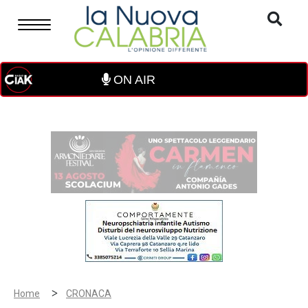
ON AIR
>
Home
CRONACA