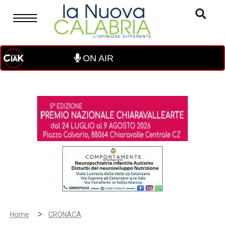
ON AIR
>
Home
CRONACA