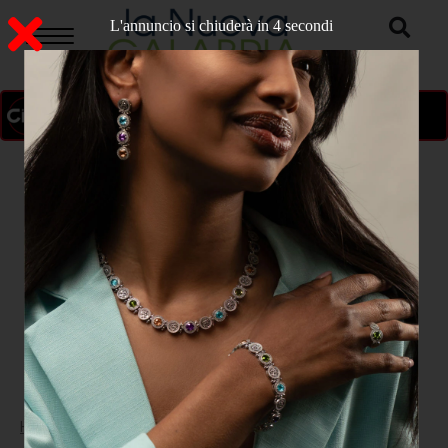
L'annuncio si chiuderà in 3 secondi
ON AIR
>
Home
POLITICA