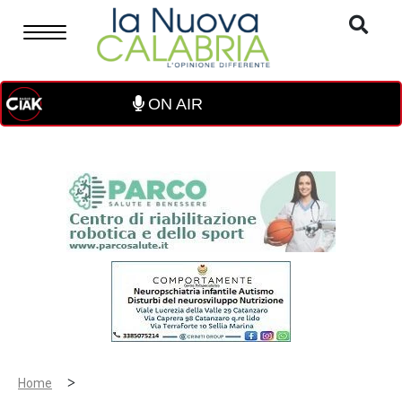
ON AIR
>
Home