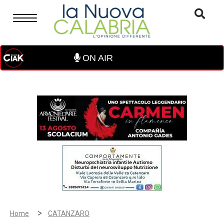
ON AIR
>
Home
CATANZARO