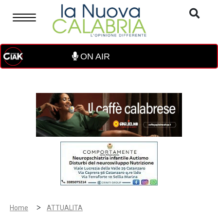
ON AIR
>
Home
ATTUALITA