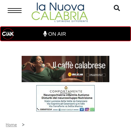
ON AIR
>
Home