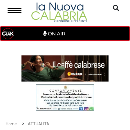
ON AIR
>
Home
ATTUALITA