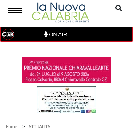
ON AIR
>
Home
ATTUALITA