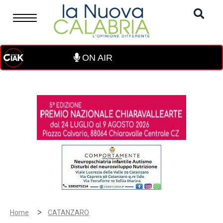
ON AIR
>
Home
CATANZARO