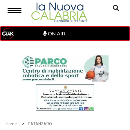
ON AIR
>
Home
CATANZARO