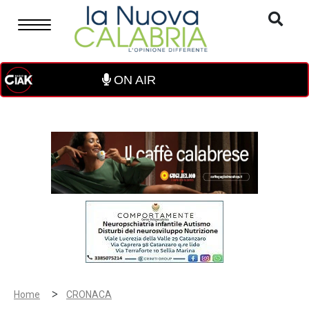
ON AIR
>
Home
CRONACA