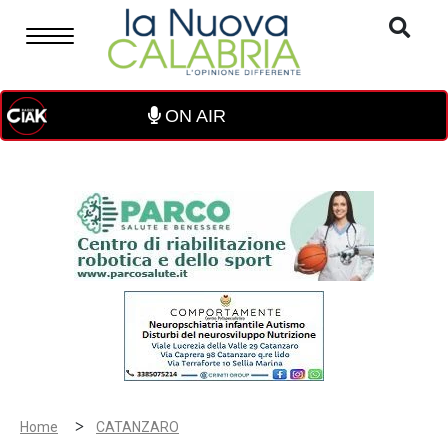
ON AIR
>
Home
CATANZARO