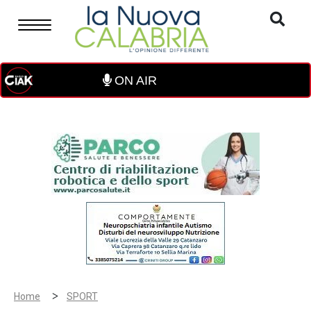
ON AIR
>
Home
SPORT