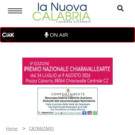
ON AIR
>
Home
CATANZARO