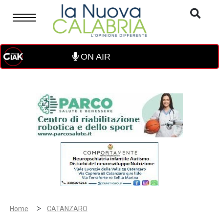
ON AIR
>
Home
CATANZARO