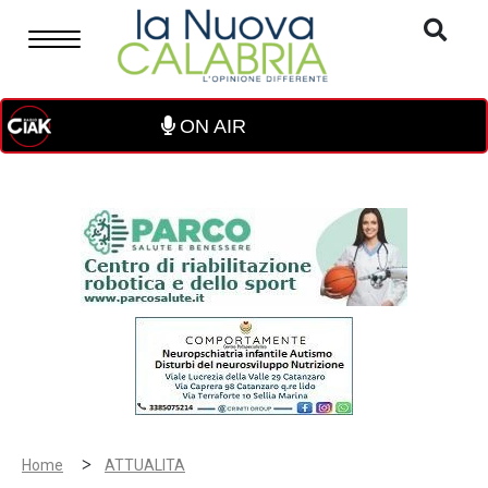
ON AIR
>
Home
ATTUALITA