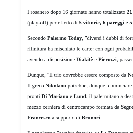
I rosanero dopo 16 giornate hanno totalizzato
21 
(play-off) per effetto di
5 vittorie, 6 pareggi
e
5 
Secondo
Palermo Today
, "diversi i dubbi di fo
rifinitura ha mischiato le carte: con ogni probabil
avendo a disposizione
Diakitè
e
Pierozzi
, passer
Dunque, "Il trio dovrebbe essere composto da
Ne
Il greco
Nikolaou
potrebbe, dunque, cominciare d
pronti
Di Mariano
e
Lund
: il palermitano a dest
mezzo cerniera di centrocampo formata da
Segr
Francesco
a supporto di
Brunori
.
Il napoletano "sembra favorito su
Le Douaron
me