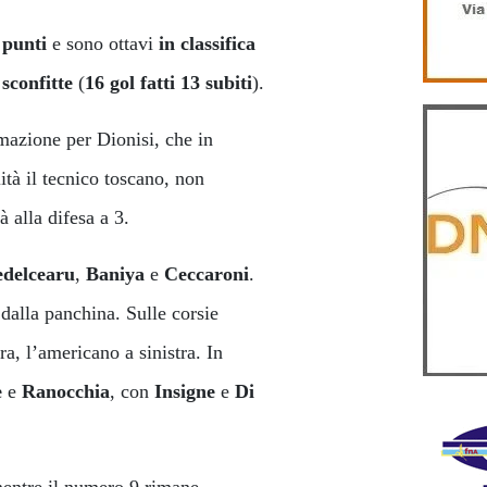
punti
e sono ottavi
in classifica
sconfitte
(
16 gol
fatti 13 subiti
).
rmazione per Dionisi, che in
ità il tecnico toscano, non
à alla difesa a 3.
delcearu
,
Baniya
e
Ceccaroni
.
alla panchina. Sulle corsie
ra, l’americano a sinistra. In
e
e
Ranocchia
, con
Insigne
e
Di
ntre il numero 9 rimane