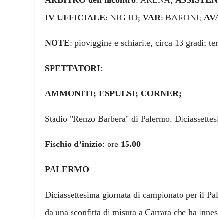
IV UFFICIALE
: NIGRO;
VAR
: BARONI;
AV
NOTE
: pioviggine e schiarite, circa 13 gradi; te
SPETTATORI
:
AMMONITI;
ESPULSI;
CORNER;
Stadio "Renzo Barbera" di Palermo. Diciassettes
Fischio d’inizio
: ore
15.00
PALERMO
Diciassettesima giornata di campionato per il P
da una sconfitta di misura a Carrara che ha innesc