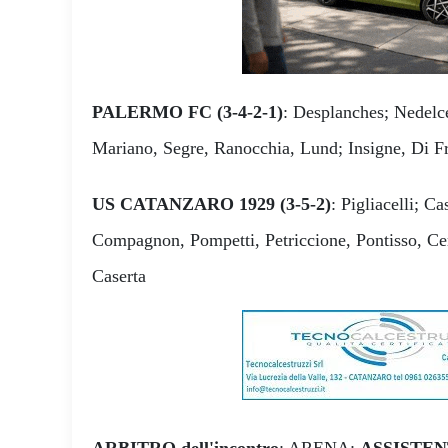
PALERMO FC (3-4-2-1)
: Desplanches; Nedelc
Mariano, Segre, Ranocchia, Lund; Insigne, Di F
US CATANZARO 1929 (3-5-2)
: Pigliacelli; C
Compagnon, Pompetti, Petriccione, Pontisso, Ce
Caserta
ARBITRO dell'incontro
: ARENA;
ASSISTEN