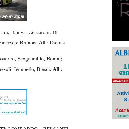
earu, Baniya, Ceccaroni; Di
rancesco; Brunori.
All
.: Dionisi
assandro, Scognamillo, Bonini;
resoli; Iemmello, Biasci.
All
.:
TI
: LOMBARDO – BELSANTI;