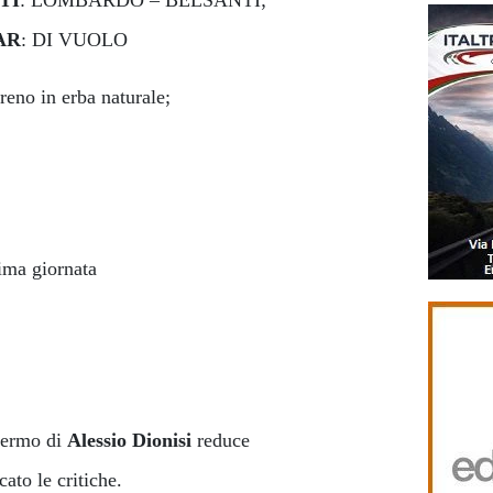
AR
: DI VUOLO
rreno in erba naturale;
ima giornata
alermo di
Alessio Dionisi
reduce
ato le critiche.