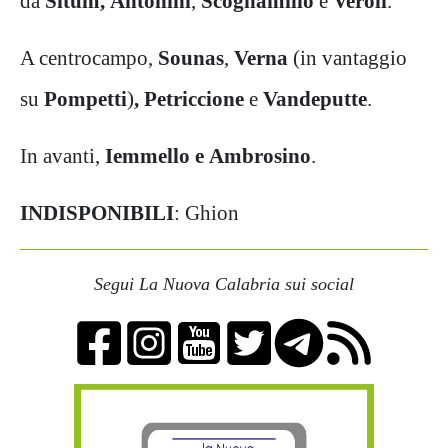
da
Situm
,
Antonini
,
Scognamillo
e
Veroli
.
A centrocampo,
Sounas
,
Verna
(in vantaggio
su
Pompetti
)
, Petriccione
e
Vandeputte
.
In avanti,
Iemmello e
Ambrosino
.
INDISPONIBILI
: Ghion
Segui La Nuova Calabria sui social