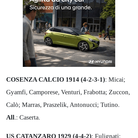
COSENZA CALCIO 1914 (4-2-3-1)
: Micai;
Gyamfi, Camporese, Venturi, Frabotta; Zuccon,
Calò; Marras, Praszelik, Antonucci; Tutino.
All
.: Caserta.
US CATANZARO 1929 (4-4-2)
: Fulignati;