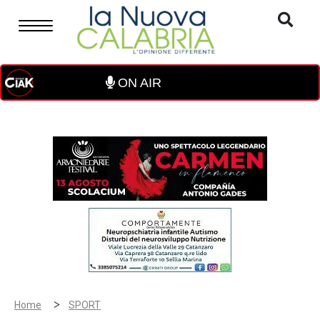
ON AIR
>
Home
SPORT