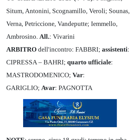
Situm, Antonini, Scognamillo, Veroli; Sounas,
Verna, Petriccione, Vandeputte; Iemmello,
Ambrosino.
All.
: Vivarini
ARBITRO
dell'incontro: FABBRI;
assistenti
:
CIPRESSA – BAHRI;
quarto ufficiale
:
MASTRODOMENICO;
Var
:
GARIGLIO;
Avar
: PAGNOTTA
NOTE
: sereno, circa 18 gradi; terreno in erba