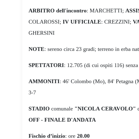
ARBITRO dell'incontro
: MARCHETTI;
ASSI
COLAROSSI;
IV UFFICIALE
: CREZZINI;
V
GHERSINI
NOTE
: sereno circa 23 gradi; terreno in erba nat
SPETTATORI
: 12.705 (di cui ospiti 116) senz
AMMONITI
: 46' Colombo (Mo), 84' Petagna 
3-7
STADIO
comunale
"NICOLA CERAVOLO"
OFF - FINALE D'ANDATA
Fischio d’inizio
: ore
20.00