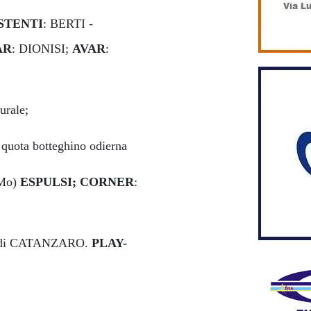
STENTI
: BERTI -
AR
: DIONISI;
AVAR
:
urale;
a quota botteghino odierna
(Mo)
ESPULSI;
CORNER
:
di CATANZARO.
PLAY-