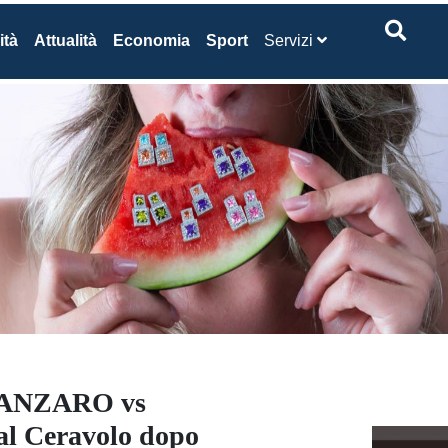
ità
Attualità
Economia
Sport
Servizi
TANZARO vs
al Ceravolo dopo