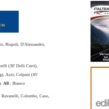
tti, Rispoli, D'Alessandro,
elli (30' Delli Carri),
), Azzi; Colpani (45'
).
All
.: Bianco
, Ravanelli, Colombo, Caso,