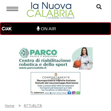
ON AIR
>
Home
ATTUALITA