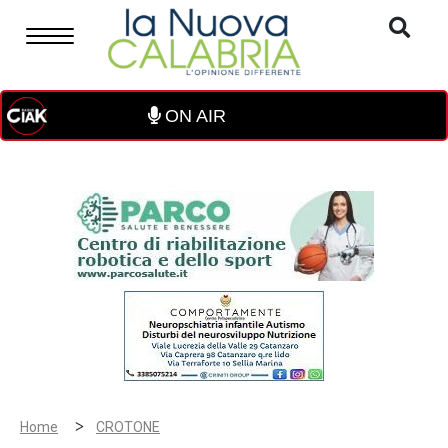
ON AIR
>
Home
CROTONE