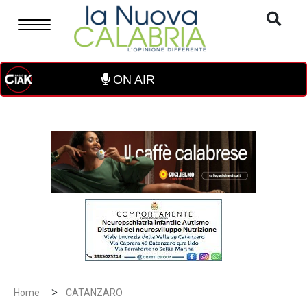
ON AIR
>
Home
CATANZARO