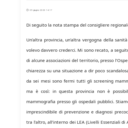
09 giugno 2026 14:17
Di seguito la nota stampa del consigliere regional
Un’altra provincia, un’altra vergogna della sanit
volevo davvero crederci. Mi sono recato, a seguit
di alcune associazioni del territorio, presso l’Osp
chiarezza su una situazione a dir poco scandalosa:
da sei mesi sono fermi tutti gli screening mamm
ma è così: in questa provincia non è possib
mammografia presso gli ospedali pubblici. Stia
imprescindibile di prevenzione e diagnosi precoc
tra l’altro, all’interno dei LEA (Livelli Essenziali d