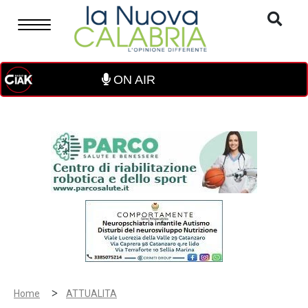
ON AIR
>
Home
ATTUALITA