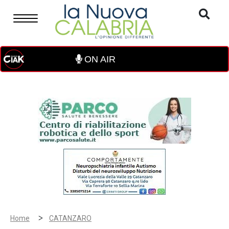
ON AIR
>
Home
CATANZARO