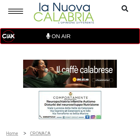
ON AIR
>
Home
CRONACA