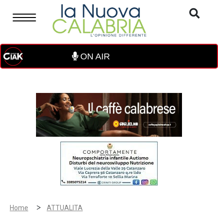
ON AIR
>
Home
ATTUALITA