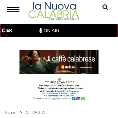
ON AIR
>
Home
ATTUALITA