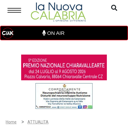
ON AIR
>
Home
ATTUALITA