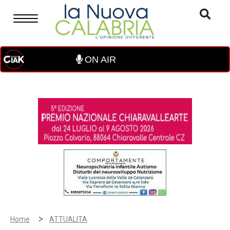
ON AIR
>
Home
ATTUALITA