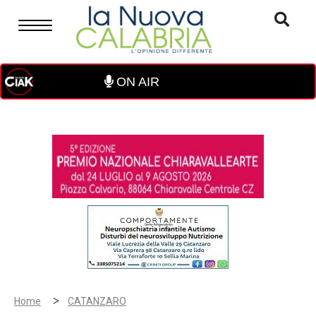
ON AIR
>
Home
CATANZARO