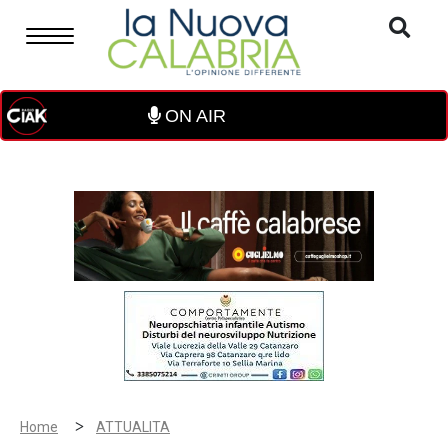
ON AIR
>
Home
ATTUALITA