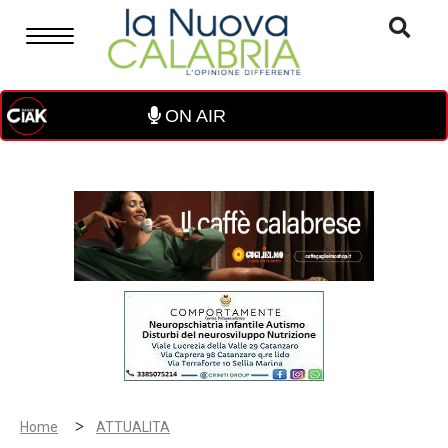
ON AIR
>
Home
ATTUALITA